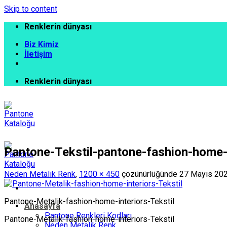
Skip to content
Renklerin dünyası
Biz Kimiz
İletişim
Renklerin dünyası
Pantone-Tekstil-pantone-fashion-home
Neden Metalik Renk
,
1200 × 450
çözünürlüğünde
27 Mayıs 20
Pantone-Metalik-fashion-home-interiors-Tekstil
Anasayfa
Pantone Renkleri Kodları
Pantone-Metalik-fashion-home-interiors-Tekstil
Neden Metalik Renk