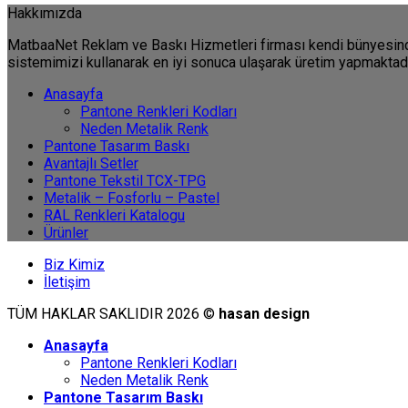
Hakkımızda
MatbaaNet Reklam ve Baskı Hizmetleri firması kendi bünyesinde 
sistemimizi kullanarak en iyi sonuca ulaşarak üretim yapmaktadı
Anasayfa
Pantone Renkleri Kodları
Neden Metalik Renk
Pantone Tasarım Baskı
Avantajlı Setler
Pantone Tekstil TCX-TPG
Metalik – Fosforlu – Pastel
RAL Renkleri Katalogu
Ürünler
Biz Kimiz
İletişim
TÜM HAKLAR SAKLIDIR 2026 ©
hasan design
Anasayfa
Pantone Renkleri Kodları
Neden Metalik Renk
Pantone Tasarım Baskı