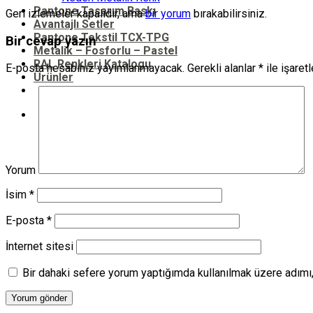
Pantone Tasarım Baskı
Geri izlemeler kapalıdır, ama
bir yorum
bırakabilirsiniz.
Avantajlı Setler
Pantone Tekstil TCX-TPG
Bir cevap yazın
Metalik – Fosforlu – Pastel
RAL Renkleri Katalogu
E-posta hesabınız yayımlanmayacak.
Gerekli alanlar
*
ile işaret
Ürünler
Ara:
Yorum
İsim
*
E-posta
*
İnternet sitesi
Bir dahaki sefere yorum yaptığımda kullanılmak üzere adımı,