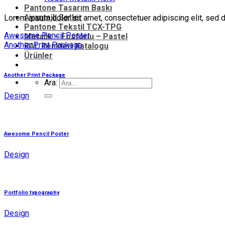
Pantone Tasarım Baskı
Avantajlı Setler
Lorem ipsum dolor sit amet, consectetuer adipiscing elit, sed 
Pantone Tekstil TCX-TPG
Awesome Pencil Poster
Metalik – Fosforlu – Pastel
Another Print Package
RAL Renkleri Katalogu
Ürünler
Another Print Package
Ara:
Design
Awesome Pencil Poster
Design
Portfolio typography
Design