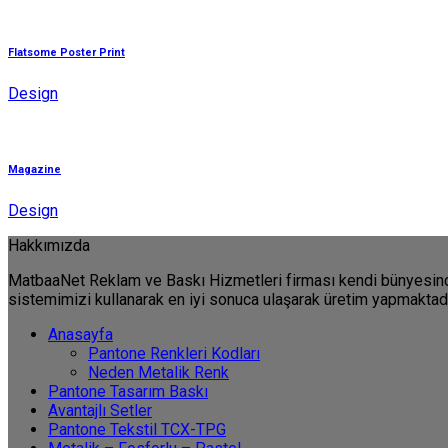
Flatsome Poster Print
Design
Magazine
Design
Hakkımızda
MatbaaNet Reklam ve Baskı Hizmetleri firması kendi bünyesinde 
sistemimizi kullanarak en iyi sonuca ulaşarak üretim yapmaktadı
Anasayfa
Pantone Renkleri Kodları
Neden Metalik Renk
Pantone Tasarım Baskı
Avantajlı Setler
Pantone Tekstil TCX-TPG