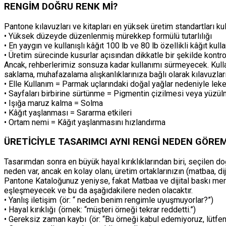
RENGİM DOĞRU RENK Mİ?
Pantone kılavuzları ve kitapları en yüksek üretim standartları kull
• Yüksek düzeyde düzenlenmiş mürekkep formülü tutarlılığı
• En yaygın ve kullanışlı kâğıt 100 lb ve 80 lb özellikli kâğıt kulla
• Üretim sürecinde kusurlar açısından dikkatle bir şekilde kontrol
Ancak, rehberlerimiz sonsuza kadar kullanımı sürmeyecek. Kull
saklama, muhafazalama alışkanlıklarınıza bağlı olarak kılavuzları
• Elle Kullanım = Parmak uçlarındaki doğal yağlar nedeniyle le
• Sayfaları birbirine sürtünme = Pigmentin çizilmesi veya yüzü
• Işığa maruz kalma = Solma
• Kâğıt yaşlanması = Sararma etkileri
• Ortam nemi = Kâğıt yaşlanmasını hızlandırma
ÜRETİCİYLE TASARIMCI AYNI RENGİ NEDEN GÖRE
Tasarımdan sonra en büyük hayal kırıklıklarından biri, seçilen 
neden var, ancak en kolay olanı, üretim ortaklarınızın (matbaa, diji
Pantone Kataloğunuz yeniyse, fakat Matbaa ve dijital baskı merk
eşleşmeyecek ve bu da aşağıdakilere neden olacaktır.
• Yanlış iletişim (ör: “ neden benim rengimle uyuşmuyorlar?”)
• Hayal kırıklığı (örnek: “müşteri örneği tekrar reddetti.”)
• Gereksiz zaman kaybı (ör: “Bu örneği kabul edemiyoruz, lütfen