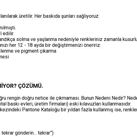
anılarak üretilir. Her baskıda şunları sağlıyoruz:
nılmıştı.
 edilir.
andıkça solma ve yaşlanma nedeniyle renkleriniz zamanla kusurlu
nızı her 12 - 18 ayda bir değiştirmenizi öneririz:
kelenme ve pigment çıkarma
lmesi
MİYOR? ÇÖZÜMÜ.
doğru rengin doğru netice ile çıkmaması. Bunun Nedeni Nedir? Ned
tal baskı evleri, üretim firmaları) eski kılavuzları kullanmasıdır.
ezindeki Pantone Kataloğu bir yıldan fazla kullanmış ise, renkler
 tekrar gönderin… tekrar”)