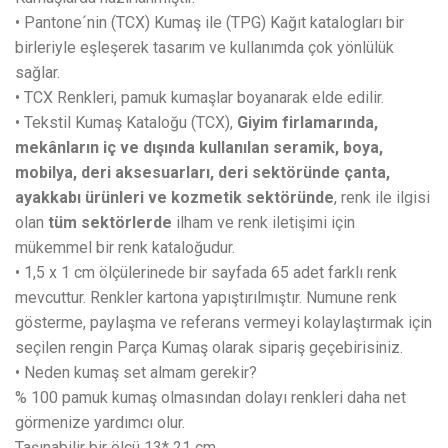
• Pantone´nin (TCX) Kumaş ile (TPG) Kağıt katalogları bir
birleriyle eşleşerek tasarım ve kullanımda çok yönlülük
sağlar.
• TCX Renkleri, pamuk kumaşlar boyanarak elde edilir.
• Tekstil Kumaş Kataloğu (TCX),
Giyim firlamarında,
mekânların iç ve dışında kullanılan seramik, boya,
mobilya, deri aksesuarları, deri sektöründe çanta,
ayakkabı ürünleri ve kozmetik sektöründe
, renk ile ilgisi
olan
tüm sektörlerde
ilham ve renk iletişimi için
mükemmel bir renk kataloğudur.
• 1,5 x 1 cm ölçülerinede bir sayfada 65 adet farklı renk
mevcuttur. Renkler kartona yapıştırılmıştır. Numune renk
gösterme, paylaşma ve referans vermeyi kolaylaştırmak için
seçilen rengin Parça Kumaş olarak sipariş geçebirisiniz.
• Neden kumaş set almam gerekir?
% 100 pamuk kumaş olmasından dolayı renkleri daha net
görmenize yardımcı olur.
Taşınabilir bir ölçü 13* 21 cm