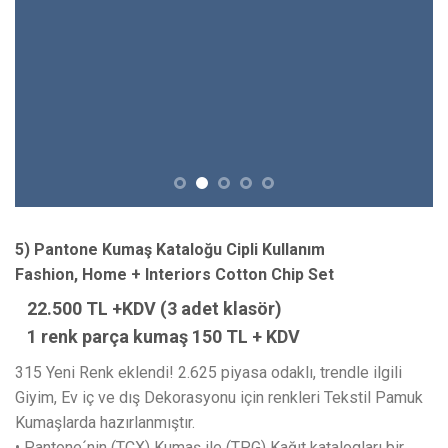
5) Pantone Kumaş Kataloğu Cipli Kullanım
Fashion, Home + Interiors Cotton Chip Set
22.500 TL +KDV (3 adet klasör)
1 renk parça kumaş 150 TL + KDV
315 Yeni Renk eklendi! 2.625 piyasa odaklı, trendle ilgili
Giyim, Ev iç ve dış Dekorasyonu için renkleri Tekstil Pamuk
Kumaşlarda hazırlanmıştır.
• Pantone´nin (TCX) Kumaş ile (TPG) Kağıt katalogları bir