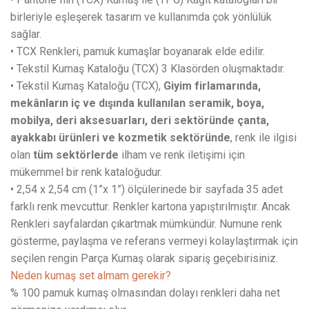
birleriyle eşleşerek tasarım ve kullanımda çok yönlülük
sağlar.
• TCX Renkleri, pamuk kumaşlar boyanarak elde edilir.
• Tekstil Kumaş Kataloğu (TCX) 3 Klasörden oluşmaktadır.
• Tekstil Kumaş Kataloğu (TCX),
Giyim firlamarında,
mekânların iç ve dışında kullanılan seramik, boya,
mobilya, deri aksesuarları, deri sektöründe çanta,
ayakkabı ürünleri ve kozmetik sektöründe
, renk ile ilgisi
olan
tüm sektörlerde
ilham ve renk iletişimi için
mükemmel bir renk kataloğudur.
• 2,54 x 2,54 cm (1”x 1”) ölçülerinede bir sayfada 35 adet
farklı renk mevcuttur. Renkler kartona yapıştırılmıştır. Ancak
Renkleri sayfalardan çıkartmak mümkündür. Numune renk
gösterme, paylaşma ve referans vermeyi kolaylaştırmak için
seçilen rengin Parça Kumaş olarak sipariş geçebirisiniz.
Neden kumaş set almam gerekir?
% 100 pamuk kumaş olmasından dolayı renkleri daha net