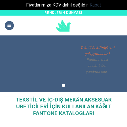
Fiyatlarımıza KDV dahil değildir.
Kapat
RENKLERIN DÜNYASI
Skip
to
content
Tekstil Sektörüyle mi
çalışıyorsunuz?
Pantone renk
seçiminize
yarıdmcı olur..
TEKSTIL VE İÇ-DIŞ MEKÂN AKSESUAR
ÜRETICILERI IÇIN KULLANILAN KÂĞIT
PANTONE KATALOGLARI