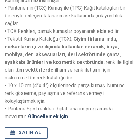
Kumaşlarda hazırlanmıştır.
• Pantone´nin (TCX) Kumaş ile (TPG) Kağıt katalogları bir
birleriyle eşleşerek tasarım ve kullanımda çok yönlülük
sağlar.
• TCX Renkleri, pamuk kumaşlar boyanarak elde edilir.
• Tekstil Kumaş Kataloğu (TCX),
Giyim firlamarında,
mekânların iç ve dışında kullanılan seramik, boya,
mobilya, deri aksesuarları, deri sektöründe çanta,
ayakkabı ürünleri ve kozmetik sektöründe
, renk ile ilgisi
olan
tüm sektörlerde
ilham ve renk iletişimi için
mükemmel bir renk kataloğudur.
• 10 x 10 cm (4”x 4”) ölçülerinede parça kumaş. Numune
renk gösterme, paylaşma ve referans vermeyi
kolaylaştırmak için.
• Pantone Spot renkleri dijital tasarım programında
mevcuttur.
Güncellemek için
SATIN AL