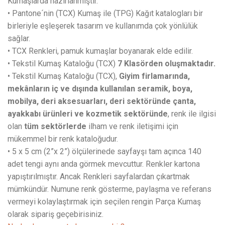
Kumaşlarda hazırlanmıştır.
• Pantone´nin (TCX) Kumaş ile (TPG) Kağıt katalogları bir
birleriyle eşleşerek tasarım ve kullanımda çok yönlülük
sağlar.
• TCX Renkleri, pamuk kumaşlar boyanarak elde edilir.
• Tekstil Kumaş Kataloğu (TCX)
7 Klasörden oluşmaktadır.
• Tekstil Kumaş Kataloğu (TCX),
Giyim firlamarında,
mekânların iç ve dışında kullanılan seramik, boya,
mobilya, deri aksesuarları, deri sektöründe çanta,
ayakkabı ürünleri ve kozmetik sektöründe
, renk ile ilgisi
olan
tüm sektörlerde
ilham ve renk iletişimi için
mükemmel bir renk kataloğudur.
• 5 x 5 cm (2”x 2”) ölçülerinede sayfayşı tam açınca 140
adet tengi aynı anda görmek mevcuttur. Renkler kartona
yapıştırılmıştır. Ancak Renkleri sayfalardan çıkartmak
mümkündür. Numune renk gösterme, paylaşma ve referans
vermeyi kolaylaştırmak için seçilen rengin Parça Kumaş
olarak sipariş geçebirisiniz.