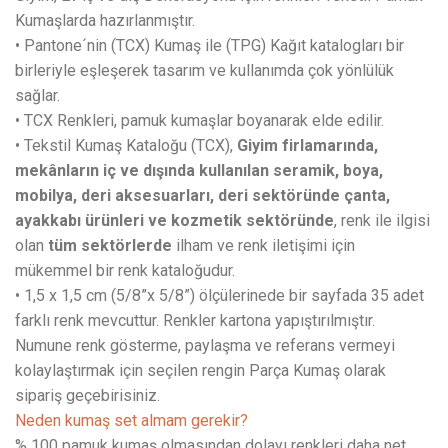
Kumaşlarda hazırlanmıştır.
• Pantone´nin (TCX) Kumaş ile (TPG) Kağıt katalogları bir
birleriyle eşleşerek tasarım ve kullanımda çok yönlülük
sağlar.
• TCX Renkleri, pamuk kumaşlar boyanarak elde edilir.
• Tekstil Kumaş Kataloğu (TCX),
Giyim firlamarında,
mekânların iç ve dışında kullanılan seramik, boya,
mobilya, deri aksesuarları, deri sektöründe çanta,
ayakkabı ürünleri ve kozmetik sektöründe
, renk ile ilgisi
olan
tüm sektörlerde
ilham ve renk iletişimi için
mükemmel bir renk kataloğudur.
• 1,5 x 1,5 cm (5/8”x 5/8”) ölçülerinede bir sayfada 35 adet
farklı renk mevcuttur. Renkler kartona yapıştırılmıştır.
Numune renk gösterme, paylaşma ve referans vermeyi
kolaylaştırmak için seçilen rengin Parça Kumaş olarak
sipariş geçebirisiniz.
Neden kumaş set almam gerekir?
% 100 pamuk kumaş olmasından dolayı renkleri daha net