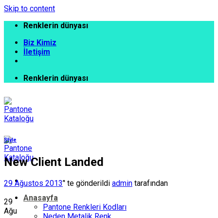
Skip to content
Renklerin dünyası
Biz Kimiz
İletişim
Renklerin dünyası
Style
New Client Landed
29 Ağustos 2013
’' te gönderildi
admin
tarafından
Anasayfa
29
Pantone Renkleri Kodları
Ağu
Neden Metalik Renk