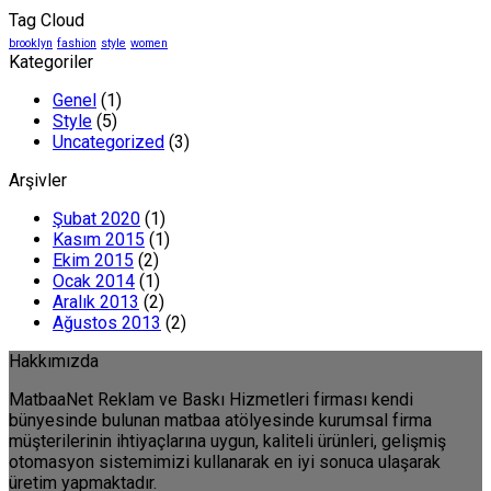
Tag Cloud
brooklyn
fashion
style
women
Kategoriler
Genel
(1)
Style
(5)
Uncategorized
(3)
Arşivler
Şubat 2020
(1)
Kasım 2015
(1)
Ekim 2015
(2)
Ocak 2014
(1)
Aralık 2013
(2)
Ağustos 2013
(2)
Hakkımızda
MatbaaNet Reklam ve Baskı Hizmetleri firması kendi
bünyesinde bulunan matbaa atölyesinde kurumsal firma
müşterilerinin ihtiyaçlarına uygun, kaliteli ürünleri, gelişmiş
otomasyon sistemimizi kullanarak en iyi sonuca ulaşarak
üretim yapmaktadır.