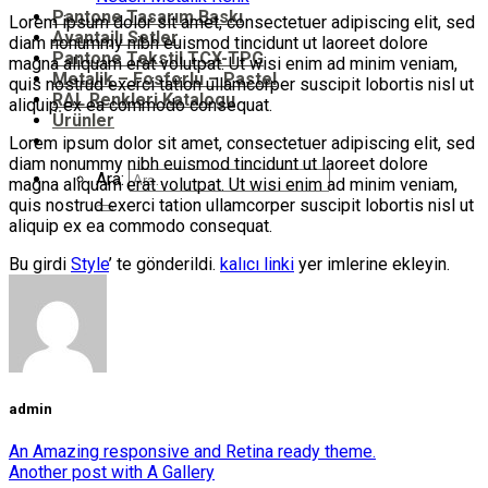
Pantone Tasarım Baskı
Lorem ipsum dolor sit amet, consectetuer adipiscing elit, sed
Avantajlı Setler
diam nonummy nibh euismod tincidunt ut laoreet dolore
Pantone Tekstil TCX-TPG
magna aliquam erat volutpat. Ut wisi enim ad minim veniam,
Metalik – Fosforlu – Pastel
quis nostrud exerci tation ullamcorper suscipit lobortis nisl ut
RAL Renkleri Katalogu
aliquip ex ea commodo consequat.
Ürünler
Lorem ipsum dolor sit amet, consectetuer adipiscing elit, sed
diam nonummy nibh euismod tincidunt ut laoreet dolore
Ara:
magna aliquam erat volutpat. Ut wisi enim ad minim veniam,
quis nostrud exerci tation ullamcorper suscipit lobortis nisl ut
aliquip ex ea commodo consequat.
Bu girdi
Style
’ te gönderildi.
kalıcı linki
yer imlerine ekleyin.
admin
An Amazing responsive and Retina ready theme.
Another post with A Gallery