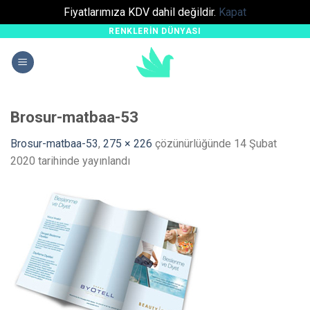
Fiyatlarımıza KDV dahil değildir.
Kapat
RENKLERIN DÜNYASI
Skip
to
content
Brosur-matbaa-53
Brosur-matbaa-53
,
275 × 226
çözünürlüğünde
14 Şubat
2020
tarihinde yayınlandı