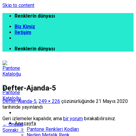
Skip to content
Renklerin dünyası
Biz Kimiz
İletişim
Renklerin dünyası
Defter-Ajanda-5
Defter-Ajanda-5
,
249 × 226
çözünürlüğünde
21 Mayıs 2020
tarihinde yayınlandı
Geri izlemeler kapalıdır, ama
bir yorum
bırakabilirsiniz.
Anasayfa
←
Önceki
Pantone Renkleri Kodları
Sonraki
→
Neden Metalik Renk