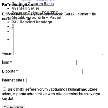
Pantone Tasarım Baskı
Bir cevap yazın
Avantajlı Setler
Pantone Tekstil TCX-TPG
E-posta hesabınız yayımlanmayacak.
Gerekli alanlar
*
ile
Metalik – Fosforlu – Pastel
işaretlenmişlerdir
RAL Renkleri Katalogu
Ürünler
Ara:
Yorum
İsim
*
E-posta
*
İnternet sitesi
Bir dahaki sefere yorum yaptığımda kullanılmak üzere
adımı, e-posta adresimi ve web site adresimi bu tarayıcıya
kaydet.