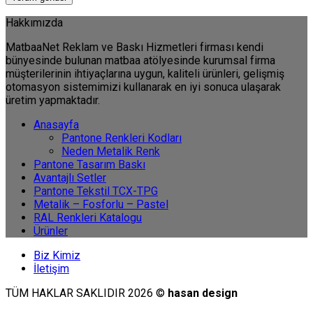
Hakkımızda
MatbaaNet Reklam ve Baskı Hizmetleri firması kendi
bünyesinde bulunan matbaa atölyesinde kurumsal firma
müşterilerinin ihtiyaçlarına uygun, kaliteli ürünleri, gelişmiş
otomasyon sistemimizi kullanarak en iyi sonuca ulaşarak
üretim yapmaktadır.
Anasayfa
Pantone Renkleri Kodları
Neden Metalik Renk
Pantone Tasarım Baskı
Avantajlı Setler
Pantone Tekstil TCX-TPG
Metalik – Fosforlu – Pastel
RAL Renkleri Katalogu
Ürünler
Biz Kimiz
İletişim
TÜM HAKLAR SAKLIDIR 2026 ©
hasan design