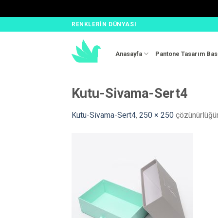
Skip
RENKLERIN DÜNYASI
to
content
Anasayfa
Pantone Tasarım Bas
Kutu-Sivama-Sert4
Kutu-Sivama-Sert4
,
250 × 250
çözünürlüğ