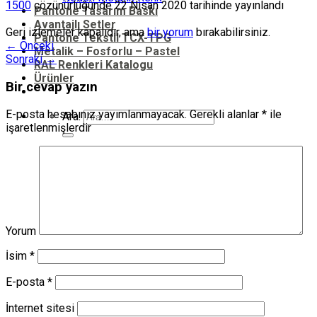
1500
çözünürlüğünde
22 Nisan 2020
tarihinde yayınlandı
Pantone Tasarım Baskı
Avantajlı Setler
Geri izlemeler kapalıdır, ama
bir yorum
bırakabilirsiniz.
Pantone Tekstil TCX-TPG
←
Önceki
Metalik – Fosforlu – Pastel
Sonraki
→
RAL Renkleri Katalogu
Ürünler
Bir cevap yazın
E-posta hesabınız yayımlanmayacak.
Gerekli alanlar
*
ile
Ara:
işaretlenmişlerdir
Yorum
İsim
*
E-posta
*
İnternet sitesi