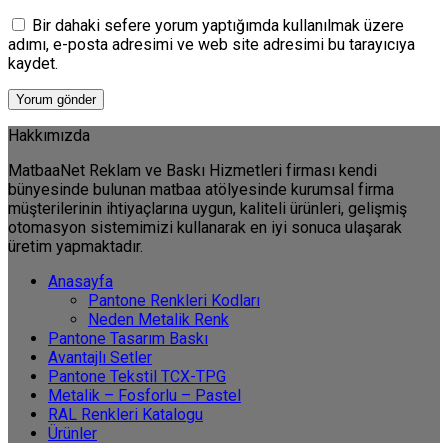
Bir dahaki sefere yorum yaptığımda kullanılmak üzere
adımı, e-posta adresimi ve web site adresimi bu tarayıcıya
kaydet.
Hakkımızda
MatbaaNet Reklam ve Baskı Hizmetleri firması kendi
bünyesinde bulunan matbaa atölyesinde kurumsal firma
müşterilerinin ihtiyaçlarına uygun, kaliteli ürünleri, gelişmiş
otomasyon sistemimizi kullanarak en iyi sonuca ulaşarak
üretim yapmaktadır.
Anasayfa
Pantone Renkleri Kodları
Neden Metalik Renk
Pantone Tasarım Baskı
Avantajlı Setler
Pantone Tekstil TCX-TPG
Metalik – Fosforlu – Pastel
RAL Renkleri Katalogu
Ürünler