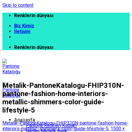
Skip to content
Renklerin dünyası
Biz Kimiz
İletişim
Renklerin dünyası
Metalik-PantoneKatalogu-FHIP310N-
pantone-fashion-home-interiors-
metallic-shimmers-color-guide-
lifestyle-5
Anasayfa
Metalik-PantoneKatalogu-FHIP310N-pantone-fashion-home-
Pantone Renkleri Kodları
interiors-metallic-shimmers-color-guide-lifestyle-5
,
1500 ×
Neden Metalik Renk