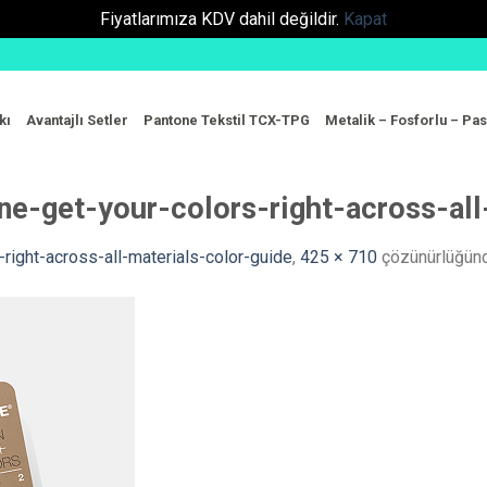
Fiyatlarımıza KDV dahil değildir.
Kapat
kı
Avantajlı Setler
Pantone Tekstil TCX-TPG
Metalik – Fosforlu – Pas
e-get-your-colors-right-across-all
right-across-all-materials-color-guide
,
425 × 710
çözünürlüğü