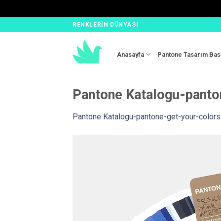
Skip
RENKLERIN DÜNYASI
to
content
Anasayfa
Pantone Tasarım Bas
Pantone Katalogu-panton
Pantone Katalogu-pantone-get-your-colors-