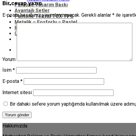
Bir cevap yazın
Pantone Tasarım Baskı
Avantajlı Setler
E-posta hesabınız yayımlanmayacak.
Gerekli alanlar
*
ile işaret
Pantone Tekstil TCX-TPG
Metalik – Fosforlu – Pastel
RAL Renkleri Katalogu
Ürünler
Ara:
Yorum
İsim
*
E-posta
*
İnternet sitesi
Bir dahaki sefere yorum yaptığımda kullanılmak üzere adımı,
Hakkımızda