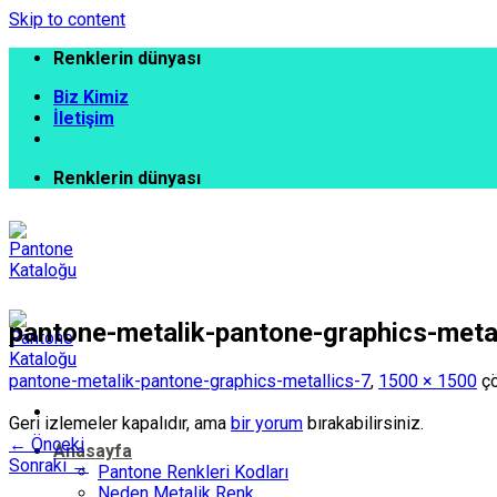
Skip to content
Renklerin dünyası
Biz Kimiz
İletişim
Renklerin dünyası
pantone-metalik-pantone-graphics-metal
pantone-metalik-pantone-graphics-metallics-7
,
1500 × 1500
çö
Geri izlemeler kapalıdır, ama
bir yorum
bırakabilirsiniz.
←
Önceki
Anasayfa
Sonraki
→
Pantone Renkleri Kodları
Neden Metalik Renk