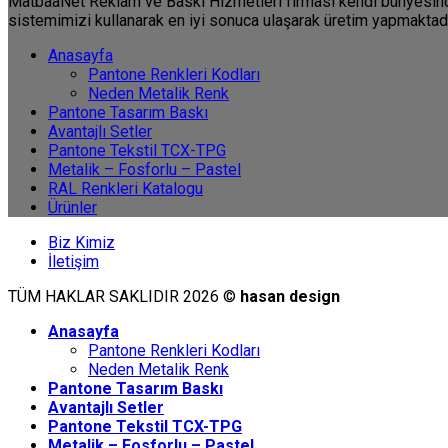
MatbaaNet Reklam ve Baskı Hizmetleri firması kendi bünyesinde 
sistemimizi kullanarak en iyi sonuca ulaşarak üretim yapmaktadı
Anasayfa
Pantone Renkleri Kodları
Neden Metalik Renk
Pantone Tasarım Baskı
Avantajlı Setler
Pantone Tekstil TCX-TPG
Metalik – Fosforlu – Pastel
RAL Renkleri Katalogu
Ürünler
Biz Kimiz
İletişim
TÜM HAKLAR SAKLIDIR 2026 ©
hasan design
Anasayfa
Pantone Renkleri Kodları
Neden Metalik Renk
Pantone Tasarım Baskı
Avantajlı Setler
Pantone Tekstil TCX-TPG
Metalik – Fosforlu – Pastel