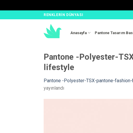
Skip
RENKLERIN DÜNYASI
to
content
Anasayfa
Pantone Tasarım Bas
Pantone -Polyester-TSX
lifestyle
Pantone -Polyester-TSX-pantone-fashion-h
yayınlandı