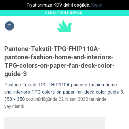
Fiyatlarımıza KDV dahil değildir.
Kapat
RENKLERIN DÜNYASI
Skip
to
content
Pantone-Tekstil-TPG-FHIP110A-
pantone-fashion-home-and-interiors-
TPG-colors-on-paper-fan-deck-color-
guide-3
Pantone-Tekstil-TPG-FHIP110A-pantone-fashion-home-
and-interiors-TPG-colors-on-paper-fan-deck-color-guide-3
,
350 × 350
çözünürlüğünde
22 Nisan 2020
tarihinde
yayınlandı