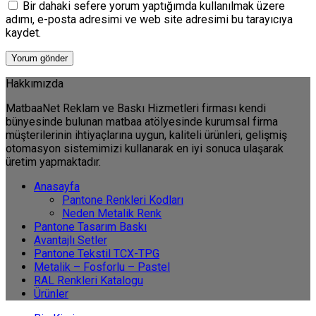
Bir dahaki sefere yorum yaptığımda kullanılmak üzere
adımı, e-posta adresimi ve web site adresimi bu tarayıcıya
kaydet.
Hakkımızda
MatbaaNet Reklam ve Baskı Hizmetleri firması kendi
bünyesinde bulunan matbaa atölyesinde kurumsal firma
müşterilerinin ihtiyaçlarına uygun, kaliteli ürünleri, gelişmiş
otomasyon sistemimizi kullanarak en iyi sonuca ulaşarak
üretim yapmaktadır.
Anasayfa
Pantone Renkleri Kodları
Neden Metalik Renk
Pantone Tasarım Baskı
Avantajlı Setler
Pantone Tekstil TCX-TPG
Metalik – Fosforlu – Pastel
RAL Renkleri Katalogu
Ürünler