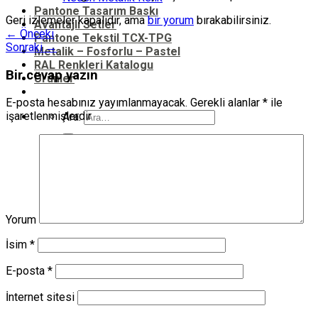
Pantone Tasarım Baskı
Geri izlemeler kapalıdır, ama
bir yorum
bırakabilirsiniz.
Avantajlı Setler
←
Önceki
Pantone Tekstil TCX-TPG
Sonraki
→
Metalik – Fosforlu – Pastel
RAL Renkleri Katalogu
Bir cevap yazın
Ürünler
E-posta hesabınız yayımlanmayacak.
Gerekli alanlar
*
ile
işaretlenmişlerdir
Ara:
Yorum
İsim
*
E-posta
*
İnternet sitesi