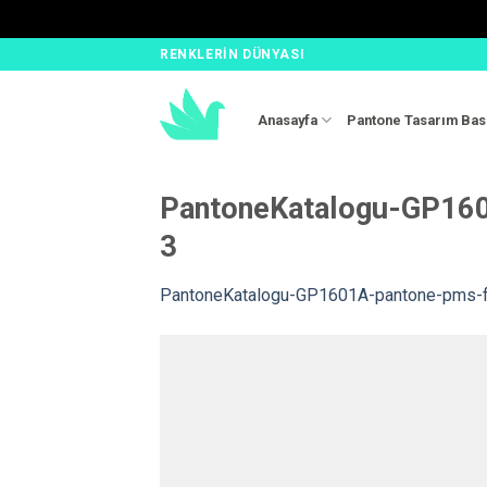
Skip
RENKLERIN DÜNYASI
to
content
Anasayfa
Pantone Tasarım Bas
PantoneKatalogu-GP160
3
PantoneKatalogu-GP1601A-pantone-pms-fo