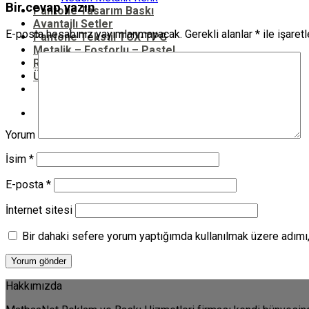
Bir cevap yazın
Pantone Tasarım Baskı
Avantajlı Setler
E-posta hesabınız yayımlanmayacak.
Gerekli alanlar
*
ile işaret
Pantone Tekstil TCX-TPG
Metalik – Fosforlu – Pastel
RAL Renkleri Katalogu
Ürünler
Ara:
Yorum
İsim
*
E-posta
*
İnternet sitesi
Bir dahaki sefere yorum yaptığımda kullanılmak üzere adımı,
Hakkımızda