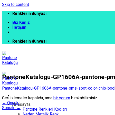
Skip to content
Renklerin dünyası
Biz Kimiz
İletişim
Renklerin dünyası
PantoneKatalogu-GP1606A-pantone-pms-
PantoneKatalogu-GP1606A-pantone-pms-spot-color-chip-book
Geri izlemeler kapalıdır, ama
bir yorum
bırakabilirsiniz.
←
Önceki
Anasayfa
Sonraki
→
Pantone Renkleri Kodları
Neden Metalik Renk