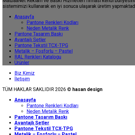
MatbaaNet Reklam ve Baskı Hizmetleri firması kendi bünyesinde 
sistemimizi kullanarak en iyi sonuca ulaşarak üretim yapmaktadı
Anasayfa
Pantone Renkleri Kodları
Neden Metalik Renk
Pantone Tasarım Baskı
Avantajlı Setler
Pantone Tekstil TCX-TPG
Metalik – Fosforlu – Pastel
RAL Renkleri Katalogu
Ürünler
Biz Kimiz
İletişim
TÜM HAKLAR SAKLIDIR 2026 ©
hasan design
Anasayfa
Pantone Renkleri Kodları
Neden Metalik Renk
Pantone Tasarım Baskı
Avantajlı Setler
Pantone Tekstil TCX-TPG
Metalik – Fosforlu – Pastel