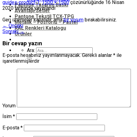
guides-product-1
,
1500 × 1500
çözünürlüğünde
16 Nisan
Pantone Tasarım Baskı
2020
tarihinde yayınlandı
Avantajlı Setler
Pantone Tekstil TCX-TPG
Geri izlemeler kapalıdır, ama
bir yorum
bırakabilirsiniz.
Metalik – Fosforlu – Pastel
←
Önceki
RAL Renkleri Katalogu
Sonraki
→
Ürünler
Bir cevap yazın
Ara:
E-posta hesabınız yayımlanmayacak.
Gerekli alanlar
*
ile
işaretlenmişlerdir
Yorum
İsim
*
E-posta
*