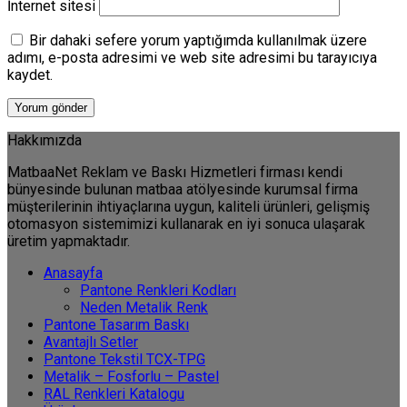
İnternet sitesi
Bir dahaki sefere yorum yaptığımda kullanılmak üzere
adımı, e-posta adresimi ve web site adresimi bu tarayıcıya
kaydet.
Hakkımızda
MatbaaNet Reklam ve Baskı Hizmetleri firması kendi
bünyesinde bulunan matbaa atölyesinde kurumsal firma
müşterilerinin ihtiyaçlarına uygun, kaliteli ürünleri, gelişmiş
otomasyon sistemimizi kullanarak en iyi sonuca ulaşarak
üretim yapmaktadır.
Anasayfa
Pantone Renkleri Kodları
Neden Metalik Renk
Pantone Tasarım Baskı
Avantajlı Setler
Pantone Tekstil TCX-TPG
Metalik – Fosforlu – Pastel
RAL Renkleri Katalogu