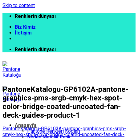
Skip to content
Renklerin dünyası
Biz Kimiz
İletişim
Renklerin dünyası
PantoneKatalogu-GP6102A-pantone-
graphics-pms-srgb-cmyk-hex-spot-
color-bridge-coated-uncoated-fan-
deck-guides-product-1
Anasayfa
PantoneKatalogu-GP6102A-pantone-graphics-pms-srgb-
Pantone Renkleri Kodları
cmyk-hex-spot-color-bridge-coated-uncoated-fan-deck-
Neden Metalik Renk