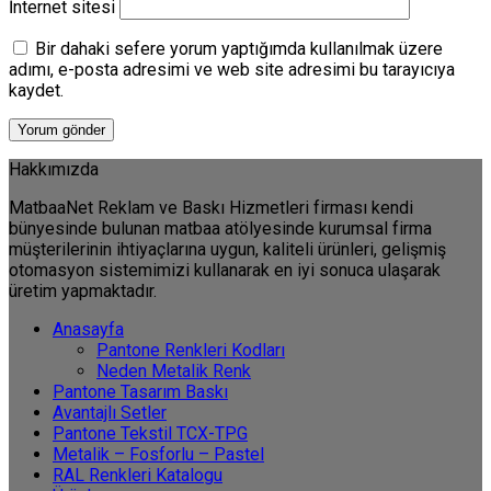
İnternet sitesi
Bir dahaki sefere yorum yaptığımda kullanılmak üzere
adımı, e-posta adresimi ve web site adresimi bu tarayıcıya
kaydet.
Hakkımızda
MatbaaNet Reklam ve Baskı Hizmetleri firması kendi
bünyesinde bulunan matbaa atölyesinde kurumsal firma
müşterilerinin ihtiyaçlarına uygun, kaliteli ürünleri, gelişmiş
otomasyon sistemimizi kullanarak en iyi sonuca ulaşarak
üretim yapmaktadır.
Anasayfa
Pantone Renkleri Kodları
Neden Metalik Renk
Pantone Tasarım Baskı
Avantajlı Setler
Pantone Tekstil TCX-TPG
Metalik – Fosforlu – Pastel
RAL Renkleri Katalogu