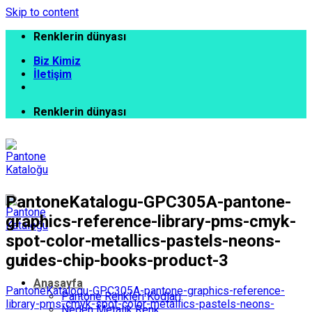
Skip to content
Renklerin dünyası
Biz Kimiz
İletişim
Renklerin dünyası
PantoneKatalogu-GPC305A-pantone-
graphics-reference-library-pms-cmyk-
spot-color-metallics-pastels-neons-
guides-chip-books-product-3
Anasayfa
PantoneKatalogu-GPC305A-pantone-graphics-reference-
Pantone Renkleri Kodları
library-pms-cmyk-spot-color-metallics-pastels-neons-
Neden Metalik Renk