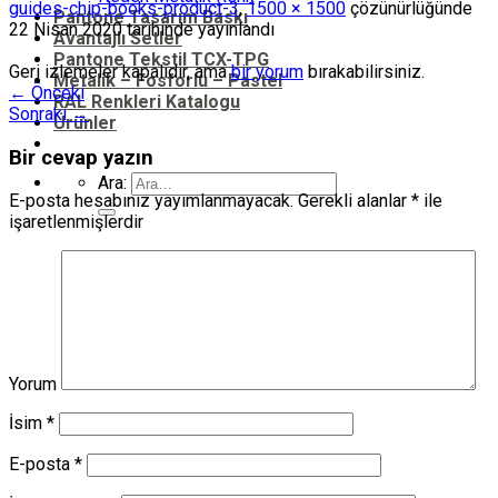
guides-chip-books-product-3
,
1500 × 1500
çözünürlüğünde
Pantone Tasarım Baskı
22 Nisan 2020
tarihinde yayınlandı
Avantajlı Setler
Pantone Tekstil TCX-TPG
Geri izlemeler kapalıdır, ama
bir yorum
bırakabilirsiniz.
Metalik – Fosforlu – Pastel
←
Önceki
RAL Renkleri Katalogu
Sonraki
→
Ürünler
Bir cevap yazın
Ara:
E-posta hesabınız yayımlanmayacak.
Gerekli alanlar
*
ile
işaretlenmişlerdir
Yorum
İsim
*
E-posta
*