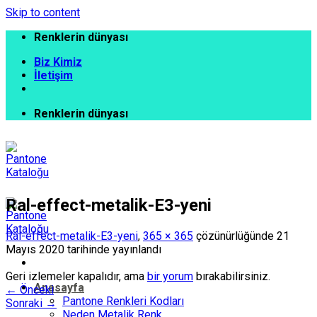
Skip to content
Renklerin dünyası
Biz Kimiz
İletişim
Renklerin dünyası
Ral-effect-metalik-E3-yeni
Ral-effect-metalik-E3-yeni
,
365 × 365
çözünürlüğünde
21
Mayıs 2020
tarihinde yayınlandı
Geri izlemeler kapalıdır, ama
bir yorum
bırakabilirsiniz.
Anasayfa
←
Önceki
Pantone Renkleri Kodları
Sonraki
→
Neden Metalik Renk