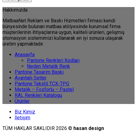
Hakkımızda
MatbaaNet Reklam ve Baskı Hizmetleri firması kendi
bünyesinde bulunan matbaa atölyesinde kurumsal firma
müşterilerinin ihtiyaçlarına uygun, kaliteli ürünleri, gelişmiş
otomasyon sistemimizi kullanarak en iyi sonuca ulaşarak
üretim yapmaktadır.
Anasayfa
Pantone Renkleri Kodları
Neden Metalik Renk
Pantone Tasarım Baskı
Avantajlı Setler
Pantone Tekstil TCX-TPG
Metalik – Fosforlu – Pastel
RAL Renkleri Katalogu
Ürünler
Biz Kimiz
İletişim
TÜM HAKLAR SAKLIDIR 2026 ©
hasan design