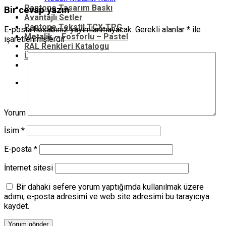
Pantone Tasarım Baskı
Bir cevap yazın
Avantajlı Setler
Pantone Tekstil TCX-TPG
E-posta hesabınız yayımlanmayacak.
Gerekli alanlar
*
ile
Metalik – Fosforlu – Pastel
işaretlenmişlerdir
RAL Renkleri Katalogu
Ürünler
Ara:
Yorum
İsim
*
E-posta
*
İnternet sitesi
Bir dahaki sefere yorum yaptığımda kullanılmak üzere
adımı, e-posta adresimi ve web site adresimi bu tarayıcıya
kaydet.