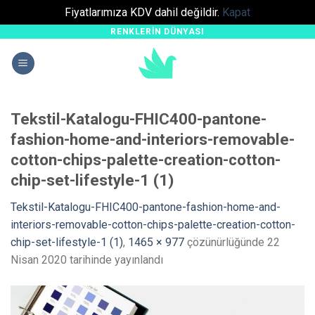
Fiyatlarımıza KDV dahil değildir.
Kapat
RENKLERIN DÜNYASI
Skip
to
content
Tekstil-Katalogu-FHIC400-pantone-
fashion-home-and-interiors-removable-
cotton-chips-palette-creation-cotton-
chip-set-lifestyle-1 (1)
Tekstil-Katalogu-FHIC400-pantone-fashion-home-and-
interiors-removable-cotton-chips-palette-creation-cotton-
chip-set-lifestyle-1 (1)
,
1465 × 977
çözünürlüğünde
22
Nisan 2020
tarihinde yayınlandı