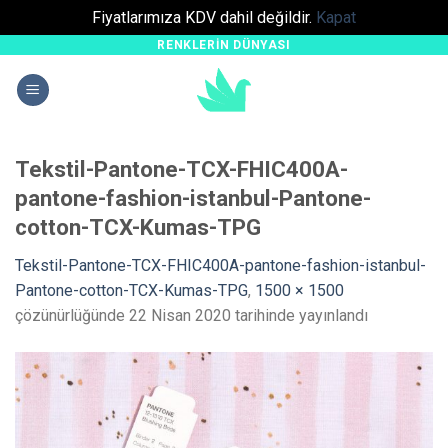
Fiyatlarımıza KDV dahil değildir.
Kapat
RENKLERIN DÜNYASI
Skip
to
content
Tekstil-Pantone-TCX-FHIC400A-
pantone-fashion-istanbul-Pantone-
cotton-TCX-Kumas-TPG
Tekstil-Pantone-TCX-FHIC400A-pantone-fashion-istanbul-
Pantone-cotton-TCX-Kumas-TPG
,
1500 × 1500
çözünürlüğünde
22 Nisan 2020
tarihinde yayınlandı