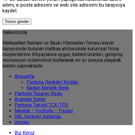
adımı, e-posta adresimi ve web site adresimi bu tarayıcıya
kaydet.
Hakkımızda
MatbaaNet Reklam ve Baskı Hizmetleri firması kendi
bünyesinde bulunan matbaa atölyesinde kurumsal firma
müşterilerinin ihtiyaçlarına uygun, kaliteli ürünleri, gelişmiş
otomasyon sistemimizi kullanarak en iyi sonuca ulaşarak
üretim yapmaktadır.
Anasayfa
Pantone Renkleri Kodları
Neden Metalik Renk
Pantone Tasarım Baskı
Avantajlı Setler
Pantone Tekstil TCX-TPG
Metalik – Fosforlu – Pastel
RAL Renkleri Katalogu
Ürünler
Biz Kimiz