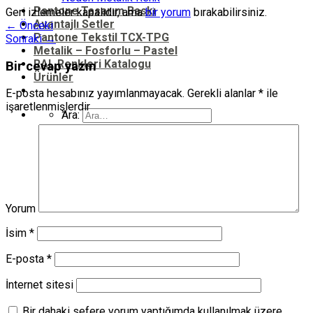
Pantone Tasarım Baskı
Geri izlemeler kapalıdır, ama
bir yorum
bırakabilirsiniz.
Avantajlı Setler
←
Önceki
Pantone Tekstil TCX-TPG
Sonraki
→
Metalik – Fosforlu – Pastel
RAL Renkleri Katalogu
Bir cevap yazın
Ürünler
E-posta hesabınız yayımlanmayacak.
Gerekli alanlar
*
ile
işaretlenmişlerdir
Ara:
Yorum
İsim
*
E-posta
*
İnternet sitesi
Bir dahaki sefere yorum yaptığımda kullanılmak üzere