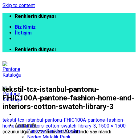
Skip to content
Renklerin dünyası
Biz Kimiz
İletişim
Renklerin dünyası
tekstil-tcx-istanbul-pantonu-
FHIC100A-pantone-fashion-home-and-
interiors-cotton-swatch-library-3
tekstil-tcx-istanbul-pantonu-FHIC100A-pantone-fashion-
Anasayfa
home-and-interiors-cotton-swatch-library-3
,
1500 × 1500
Pantone Renkleri Kodları
çözünürlüğünde
22 Nisan 2020
tarihinde yayınlandı
Neden Metalik Renk