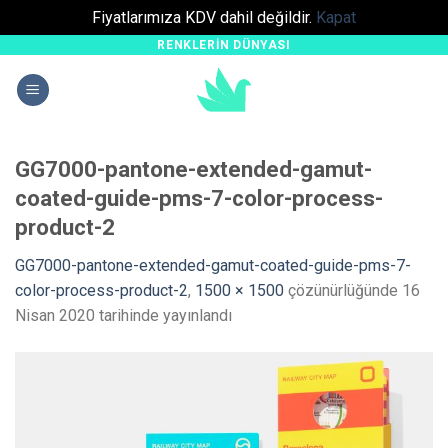
Fiyatlarımıza KDV dahil değildir.
Kapat
RENKLERIN DÜNYASI
Skip
to
content
GG7000-pantone-extended-gamut-
coated-guide-pms-7-color-process-
product-2
GG7000-pantone-extended-gamut-coated-guide-pms-7-
color-process-product-2
,
1500 × 1500
çözünürlüğünde
16
Nisan 2020
tarihinde yayınlandı