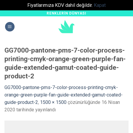
Fiyatlarımıza KDV dahil değildir.
Kapat
RENKLERIN DÜNYASI
Skip
to
content
GG7000-pantone-pms-7-color-process-
printing-cmyk-orange-green-purple-fan-
guide-extended-gamut-coated-guide-
product-2
GG7000-pantone-pms-7-color-process-printing-cmyk-
orange-green-purple-fan-guide-extended-gamut-coated-
guide-product-2
,
1500 × 1500
çözünürlüğünde
16 Nisan
2020
tarihinde yayınlandı